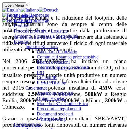
Compra online
Open Menu
Homepage
La tutela ambientale e la riduzione del footprint delle
Il Gruppo
attività industriali sono da sempre al centro delle
Prodotti
politiche del Gruppo, a partire dalla produzione di
Processi produttivi / Logistica
Ambiente, Sicurezza e Sostenibilità
energia con fonti rinnovabili, per arrivare alla sistematica
Investor
riduzione dei rifiuti attraverso il riciclo di ogni materiale
Investor Relations
utilizzato nei propri stabilimenti.
Calendario finanziario
Comunicati stampa price sensitive
Nel 2006
SBE-VARVIT
ha iniziato un piano
Bilanci e relazioni
pluriennale per ridurre le proprie emissioni di CO
ed ha
Informazioni per gli azionisti
2
IPO
installato presso le proprie unità produttive un numero
Contatti IR
sempre crescente di pannelli fotovoltaici fino ad arrivare
Internal Dealing
nel 2015 ad una potenza installata di
4MW
cosi’
Governance
Assemblea azionisti
suddivisa:
2.5MW
a Monfalcone,
500kW
a Reggio
Organi societari
Emilia,
300kW
a Torino,
300kW
a Milano,
300kW
a
Modello 231 e Codice Etico
Tolmezzo.
Procedure e regolamenti
Documenti societari
Grazie a questi impianti fotovoltaici SBE-VARVIT
Whistleblowing
Lavora con noi
produce attraverso fonti rinnovabili un numero rilevante