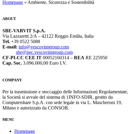
Homepage
» Ambiente, Sicurezza e Sostenibilità
ABOUT
SBE-VARVIT S.p.A.
Via Lazzaretti 2/A – 42122 Reggio Emilia, Italia
Tel.
+39 0522 5088
E-mail:
info@vescovinigroup.com
sbe@pec.vescovinigroup.com
CF-PI-CC CEE IT
00052160314 –
REA
RE 225950
Cap. Soc.
3.096.000,00 Euro I.V.
COMPANY
Per la trasmissione e stoccaggio delle Informazioni Regolamentate,
la Società si avvale del sistema di 1INFO-SDIR, gestito da
Computershare S.p.A. con sede legale in via L. Mascheroni 19,
Milano e autorizzato da CONSOB.
MENU
Homepage