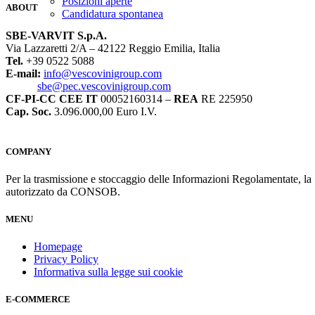
Posizioni aperte
ABOUT
Candidatura spontanea
SBE-VARVIT S.p.A.
Via Lazzaretti 2/A – 42122 Reggio Emilia, Italia
Tel.
+39 0522 5088
E-mail:
info@vescovinigroup.com
sbe@pec.vescovinigroup.com
CF-PI-CC CEE IT
00052160314 –
REA
RE 225950
Cap. Soc.
3.096.000,00 Euro I.V.
COMPANY
Per la trasmissione e stoccaggio delle Informazioni Regolamentate, l
autorizzato da CONSOB.
MENU
Homepage
Privacy Policy
Informativa sulla legge sui cookie
E-COMMERCE