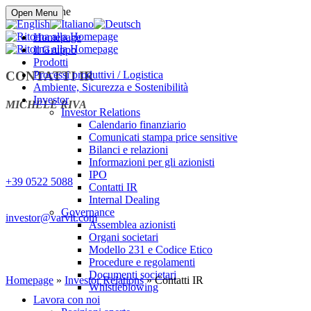
Compra online
Open Menu
Homepage
Il Gruppo
Prodotti
CONTATTI IR
Processi produttivi / Logistica
Ambiente, Sicurezza e Sostenibilità
Investor
MICHELE RIVA
Investor Relations
Calendario finanziario
Comunicati stampa price sensitive
Bilanci e relazioni
Informazioni per gli azionisti
IPO
+39 0522 5088
Contatti IR
Internal Dealing
Governance
investor@varvit.com
Assemblea azionisti
Organi societari
Modello 231 e Codice Etico
Procedure e regolamenti
Documenti societari
Homepage
»
Investor Relations
» Contatti IR
Whistleblowing
Lavora con noi