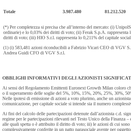
Totale
3.987.480
81.212.520
(*) Per completezza si precisa che all’interno del mercato: (i) Unipol
ordinarie) e lo 0,03% dei diritti di voto; (ii) Ferak S.p.A. rappresent
diritti di voto; (iii) HIO S.r.l. rappresenta lo 0,211% del capitale soci
(1) (i) 583,481 azioni riconducibili a Fabrizio Vicari CEO di VGV S.r.
Andrea Guidi CFO di VGV S.r.l.
OBBLIGHI INFORMATIVI DEGLI AZIONISTI SIGNIFICAT
Ai sensi del Regolamento Emittenti Euronext Growth Milan coloro che
o il superamento delle soglie del 5%, 10%, 15%, 20%, 25%, 30%, 50%, 6
Nelle ipotesi di emissione di azioni a voto plurimo, anche un azionista 
comunicazione, per capitale sociale si intende sia il numero complessiv
Ai fini del calcolo delle partecipazioni detenute dall’azionista c.d. si
regime per le partecipazioni rilevanti nel Testo Unico della Finanza – dev
alle quali spetta o è attribuito il diritto di voto; iii) le azioni di cui sono
complessivamente conferite in un patto parasociale avente per oggetto l’