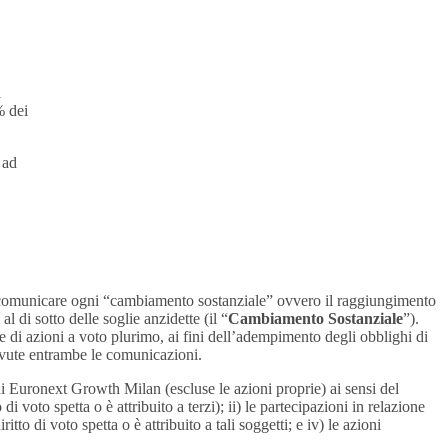
i
% dei
 ad
 comunicare ogni “cambiamento sostanziale” ovvero il raggiungimento
di sotto delle soglie anzidette (il “
Cambiamento Sostanziale
”).
ne di azioni a voto plurimo, ai fini dell’adempimento degli obblighi di
dovute entrambe le comunicazioni.
oni Euronext Growth Milan (escluse le azioni proprie) ai sensi del
i voto spetta o è attribuito a terzi); ii) le partecipazioni in relazione
iritto di voto spetta o è attribuito a tali soggetti; e iv) le azioni