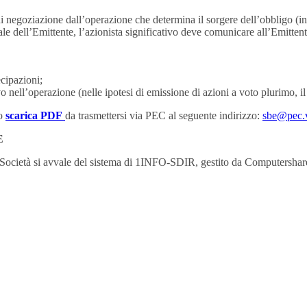
i negoziazione dall’operazione che determina il sorgere dell’obbligo (in
e dell’Emittente, l’azionista significativo deve comunicare all’Emittent
cipazioni;
ivo nell’operazione (nelle ipotesi di emissione di azioni a voto plurimo, i
to
scarica PDF
da trasmettersi via PEC al seguente indirizzo:
sbe@pec.
E
a Società si avvale del sistema di 1INFO-SDIR, gestito da Computershar