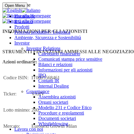
Compra online
Open Menu
Homepage
Il Gruppo
Prodotti
INFORMAZIONI PER GLI AZIONISTI
Processi produttivi / Logistica
Ambiente, Sicurezza e Sostenibilità
Investor
Investor Relations
STRUMENTI FINANZIARI AMMESSI ALLE NEGOZIAZIO
Calendario finanziario
Comunicati stampa price sensitive
Azioni ordinarie:
Bilanci e relazioni
Informazioni per gli azionisti
IPO
Codice ISIN:
IT0005568461
Contatti IR
Internal Dealing
Governance
Ticker:
VARV
Assemblea azionisti
Organi societari
Modello 231 e Codice Etico
Lotto minimo:
200
Procedure e regolamenti
Documenti societari
Whistleblowing
Mercato:
Euronext Growth Milan
Lavora con noi