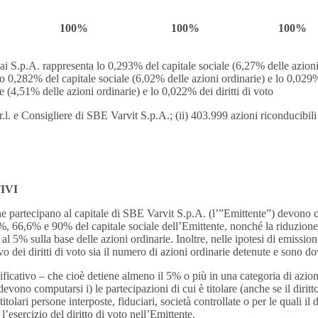
100%
100%
100%
Sai S.p.A. rappresenta lo 0,293% del capitale sociale (6,27% delle azion
a lo 0,282% del capitale sociale (6,02% delle azioni ordinarie) e lo 0,029
ale (4,51% delle azioni ordinarie) e lo 0,022% dei diritti di voto
l. e Consigliere di SBE Varvit S.p.A.; (ii) 403.999 azioni riconducibili
IVI
 partecipano al capitale di SBE Varvit S.p.A. (l’”Emittente”) devono
6,6% e 90% del capitale sociale dell’Emittente, nonché la riduzione al 
al 5% sulla base delle azioni ordinarie. Inoltre, nelle ipotesi di emissio
o dei diritti di voto sia il numero di azioni ordinarie detenute e sono 
gnificativo – che cioè detiene almeno il 5% o più in una categoria di azi
ono computarsi i) le partecipazioni di cui è titolare (anche se il diritto d
 titolari persone interposte, fiduciari, società controllate o per le quali il d
esercizio del diritto di voto nell’Emittente.