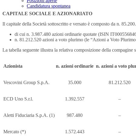
Posizioni aperte
Candidatura spontanea
CAPITALE SOCIALE E AZIONARIATO
Il capitale della Società sottoscritto e versato è composto da n. 85.200
di cui n. 3.987.480 azioni ordinarie quotate (ISIN IT000556846
n. 81.212.520 azioni a voto plurimo (le “Azioni a Voto Plurim
La tabella seguente illustra la relativa composizione della compagine s
Azionista
n. azioni ordinarie
n. azioni a voto pl
Vescovini Group S.p.A.
35.000
81.212.520
ECD Uno S.r.l.
1.392.557
–
Aletti Fiduciaria S.p.A. (1)
987.480
–
Mercato (*)
1.572.443
–