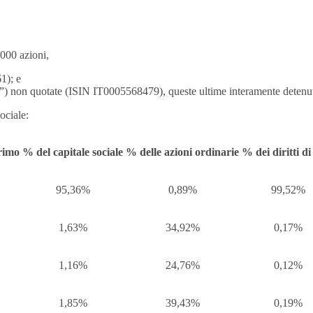
.000 azioni,
1); e
o”) non quotate (ISIN IT0005568479), queste ultime interamente detenu
ociale:
urimo
% del capitale sociale
% delle azioni ordinarie
% dei diritti di
95,36%
0,89%
99,52%
1,63%
34,92%
0,17%
1,16%
24,76%
0,12%
1,85%
39,43%
0,19%