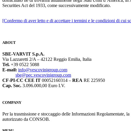
domiciliato né di trovarmi attualmente negli Stati Uniti d’America, in
Securities Act del 1933, come successivamente modificato.
[Confermo di aver letto e di accettare i termini e le condizioni di cui s
ABOUT
SBE-VARVIT S.p.A.
Via Lazzaretti 2/A – 42122 Reggio Emilia, Italia
Tel.
+39 0522 5088
E-mail:
info@vescovinigroup.com
sbe@pec.vescovinigroup.com
CF-PI-CC CEE IT
00052160314 –
REA
RE 225950
Cap. Soc.
3.096.000,00 Euro I.V.
COMPANY
Per la trasmissione e stoccaggio delle Informazioni Regolamentate, l
autorizzato da CONSOB.
MENU