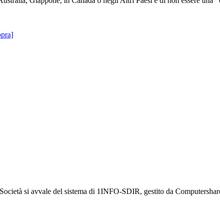
 Australia, Giappone, in Canada o negli Altri Paesi e di non essere una 
opra]
a Società si avvale del sistema di 1INFO-SDIR, gestito da Computershar