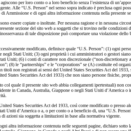
iscono per loro conto o a loro beneficio senza l’esistenza di un’apposit
vigente. Alle “U.S. Person” nel senso sopra indicato è preclusa ogni poss
i Ammissione e di ogni altra informazione contenuta nella presente se
o essere copiate o inoltrate. Per nessuna ragione e in nessuna circostanz
nte sezione del sito web a soggetti che si trovino nelle condizioni di c
L’inosservanza di tale disposizione può comportare una violazione dello U
essivamente modificato, definisce quale “U.S. Person”: (1) ogni persona f
negli Stati Uniti; (3) ogni proprietà i cui amministratori o gestori siano
ti Uniti; (6) i conti di carattere non discrezionale (“non-discretionary acc
”; (8) le “partnerships” e le “corporations” se (A) costituite ed organiz
in titoli non registrati ai sensi del United States Securities Act del 1933,
ted States Securities Act del 1933) che non siano persone fisiche, propri
o col quale il presente sito web abbia collegamenti ipertestuali) non cost
sidente in Canada, Australia, Giappone o negli Stati Uniti d’America o in 
ità.
nited States Securities Act del 1933, così come modificato o presso alcu
ati Uniti d’America o a, o per conto o a beneficio di, una “U.S. Person”,
 di azioni sia soggetta a limitazioni in base alla normativa vigente.
 altra informazione contenuta nelle seguenti pagine, dichiaro sotto la m