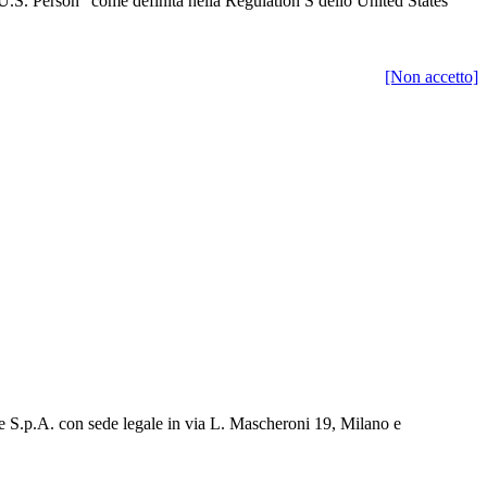
“U.S. Person” come definita nella Regulation S dello United States
[Non accetto]
e S.p.A. con sede legale in via L. Mascheroni 19, Milano e