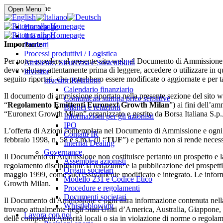
Compra online
Open Menu
Homepage
Il Gruppo
Importante
Prodotti
Processi produttivi / Logistica
Per poter accedere al presente sito web, al Documento di Ammissione e a
Ambiente, Sicurezza e Sostenibilità
deve valutare attentamente prima di leggere, accedere o utilizzare in qua
Investor
seguito riportati, che potrebbero essere modificate o aggiornate e per t
Investor Relations
Calendario finanziario
Il documento di ammissione riportato nella presente sezione del sito we
Comunicati stampa price sensitive
“
Regolamento Emittenti Euronext Growth Milan
”) ai fini dell’am
Bilanci e relazioni
“Euronext Growth Milan” organizzato e gestito da Borsa Italiana S.p.
Informazioni per gli azionisti
IPO
L’offerta di Azioni contemplata nel Documento di Ammissione e ogni al
Contatti IR
febbraio 1998, n. 58 e s.m.i. (il “
TUF
”) e pertanto non si rende nece
Internal Dealing
Governance
Il Documento di Ammissione non costituisce pertanto un prospetto e 
Assemblea azionisti
regolamento disciplinante la redazione e la pubblicazione dei prospett
Organi societari
maggio 1999, come successivamente modificato e integrato. Le informa
Modello 231 e Codice Etico
Growth Milan.
Procedure e regolamenti
Documenti societari
Il Documento di Ammissione e ogni altra informazione contenuta nella p
Whistleblowing
trovano attualmente negli Stati Uniti d’America, Australia, Giappone,
Lavora con noi
delle competenti Autorità locali o sia in violazione di norme o regolame