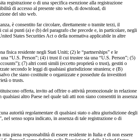
a registrazione o di una specifica esenzione alla registrazione
ibilità di accesso al presente sito web, di download, di
zione del sito web.
a, è consentito far circolare, direttamente o tramite terzi, il
ui ai punti (a) e (b) del paragrafo che precede e, in particolare, negli
nited States Securities Act o della normativa applicabile in altre
isica residente negli Stati Uniti; (2) le “partnerships” e le
 una “U.S. Person”; (4) i trust il cui trustee sia una “U.S. Person”; (5)
ounts”); (7) altri conti simili (eccetto proprietà o trust), gestiti o
zate secondo le leggi di qualsiasi giurisdizione straniera; e (B)
 salvo che siano costituite o organizzate e possedute da investitori
età o trusts.
ituiscono offerta, invito ad offrire o attività promozionale in relazione
qualsiasi altro Paese nel quale tali atti non siano consentiti in assenza
na autorità regolamentare di qualsiasi stato o altra giurisdizione degli
 nel senso sopra indicato, in assenza di tale registrazione o di
ia piena responsabilità di essere residente in Italia e di non essere