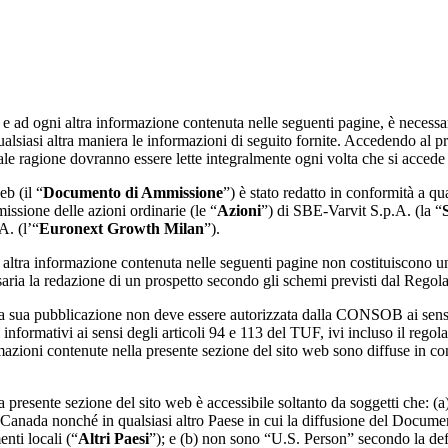
d ogni altra informazione contenuta nelle seguenti pagine, è necessario 
lsiasi altra maniera le informazioni di seguito fornite. Accedendo al pres
ale ragione dovranno essere lette integralmente ogni volta che si accede 
b (il “
Documento di Ammissione
”) è stato redatto in conformità a 
missione delle azioni ordinarie (le “
Azioni
”) di SBE-Varvit S.p.A. (la “
A. (l’“
Euronext Growth Milan
”).
tra informazione contenuta nelle seguenti pagine non costituiscono una
ssaria la redazione di un prospetto secondo gli schemi previsti dal Re
la sua pubblicazione non deve essere autorizzata dalla CONSOB ai sens
i informativi ai sensi degli articoli 94 e 113 del TUF, ivi incluso il r
zioni contenute nella presente sezione del sito web sono diffuse in co
resente sezione del sito web è accessibile soltanto da soggetti che: (a)
 Canada nonché in qualsiasi altro Paese in cui la diffusione del Docume
nti locali (“
Altri Paesi
”); e (b) non sono “U.S. Person” secondo la def