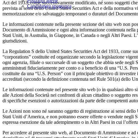
Posizioni aperte
Act del 1933, come successivamente modificato, né sono soggetti che ag
Candidatura spontanea
prevista ai sensi dello United States Securities Act e della normativa 
memorizzazione e/o salvataggio temporanei o duraturi del Documento d
Le informazioni contenute nella presente sezione del sito web non posson
Documento di Ammissione e ogni altra informazione contenuta nella prese
Stati Uniti, in Australia, in Giappone, in Canada o negli Altri Paesi. 
giurisdizioni.
La Regulation S dello United States Securities Act del 1933, come succ
“corporations” costituite ed organizzate secondo la legislazione vigente 
ogni agenzia, filiale o succursale di un soggetto che abbia sede negli Sta
amministrati fiduciariamente per conto o a beneficio di una “U.S. Person
costituite da una “U.S. Person” con il principale obiettivo di investire 
accreditati (secondo la definizione contenuta nel Rule 501(a) dello Uni
Le informazioni contenute nel presente sito web (o in qualsiasi altro sit
alle Azioni della Società nei confronti di alcun cittadino o soggetto re
di specifiche esenzioni o autorizzazioni da parte delle competenti autor
Le Azioni non sono né saranno oggetto di registrazione ai sensi dello U
Stati Uniti d’America, e non potranno essere offerte o vendute negli St
espressa esenzione da tale adempimento o in Altri Paesi in cui l’offerta
Per accedere al presente sito web, al Documento di Ammissione e ad ogni