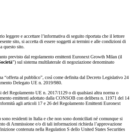
leggere e accettare l’informativa di seguito riportata che il lettore
ente sito, si accetta di essere soggetti ai termini e alle condizioni di
a questo sito.
quanto previsto dal regolamento emittenti Euronext Growth Milan (il
Società
”) sul sistema multilaterale di negoziazione denominato
 “offerta al pubblico”, così come definita dal Decreto Legislativo 24
golamento Delegato UE n. 2019/980.
i del Regolamento UE n. 2017/1129 o di qualsiasi altra norma o
egolamento emittenti adottato dalla CONSOB con delibera n. 11971 del 14
nformità agli articoli 17 e 26 del Regolamento Emittenti Euronext
 sono residenti in Italia e che non sono domiciliati né comunque si
nto di Ammissione e/o di tali informazioni richieda l’approvazione
inizione contenuta nella Regulation S dello United States Securities