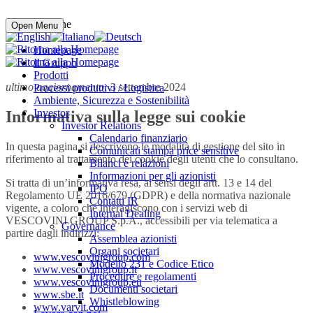
Compra online
Open Menu
Homepage
Il Gruppo
Prodotti
ultimo aggiornamento:
3 settembre 2024
Processi produttivi / Logistica
Ambiente, Sicurezza e Sostenibilità
Investor
Informativa sulla legge sui cookie
Investor Relations
Calendario finanziario
In questa pagina si descrivono le modalità di gestione del sito in
Comunicati stampa price sensitive
riferimento al trattamento dei cookie degli utenti che lo consultano.
Bilanci e relazioni
Informazioni per gli azionisti
Si tratta di un’informativa resa, ai sensi degli artt. 13 e 14 del
IPO
Regolamento UE 2016/679 (GDPR) e della normativa nazionale
Contatti IR
vigente, a coloro che interagiscono con i servizi web di
Internal Dealing
VESCOVINI GROUP S.p.A., accessibili per via telematica a
Governance
partire dagli indirizzi:
Assemblea azionisti
Organi societari
www.vescovinigroup.com
Modello 231 e Codice Etico
www.vescovinigroup.it
Procedure e regolamenti
www.vescovinigroup.eu
Documenti societari
www.sbe.it
Whistleblowing
www.varvit.com