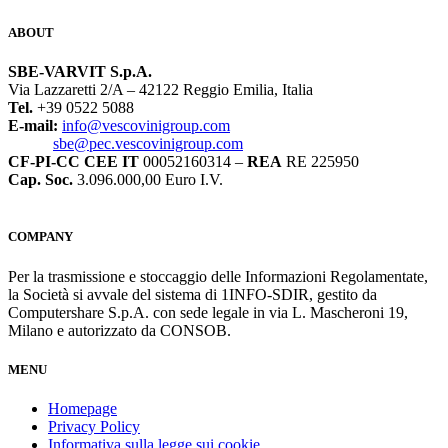
ABOUT
SBE-VARVIT S.p.A.
Via Lazzaretti 2/A – 42122 Reggio Emilia, Italia
Tel.
+39 0522 5088
E-mail:
info@vescovinigroup.com
sbe@pec.vescovinigroup.com
CF-PI-CC CEE IT
00052160314 –
REA
RE 225950
Cap. Soc.
3.096.000,00 Euro I.V.
COMPANY
Per la trasmissione e stoccaggio delle Informazioni Regolamentate,
la Società si avvale del sistema di 1INFO-SDIR, gestito da
Computershare S.p.A. con sede legale in via L. Mascheroni 19,
Milano e autorizzato da CONSOB.
MENU
Homepage
Privacy Policy
Informativa sulla legge sui cookie